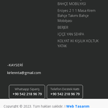
BAHÇE MOBİLYASI
Erciyes 2 1 1 Masa Krem
Bahçe Takımı Bahçe
Mobilyası
BERJER
İÇİÇE YAN SEHPA
KOLYAT İKİ KİŞİLİK KOLTUK
YATAK
-KAYSERİ
kirlennta@gmail.com
Whatsapp Sipariş
Telefon Destek Hattı
+90 542 218 96 79
+90 542 218 96 79
Copyright © 2023. Tüm hakları saklıdır. I
Web Tasarım