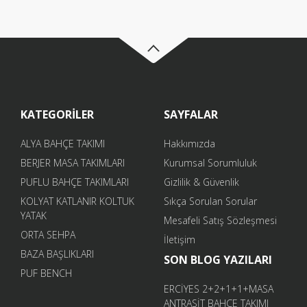
KATEGORİLER
SAYFALAR
ALYA BAHÇE TAKIMI
Hakkımızda
BERJER MASA TAKIMLARI
Kurumsal Sorumluluk
PUFLU BAHÇE TAKIMLARI
Gizlilik & Güvenlik
KOLYAT KATLANIR KOLTUK
Sıkça Sorulan Sorular
YATAK
Mesafeli Satış Sözleşmesi
ORTA SEHPA
İletişim
BAZA BAŞLIKLARI
SON BLOG YAZILARI
PUF BENCH
ERCİYES 2+2+1+1+MASA
ANTRASİT BAHÇE TAKIMI