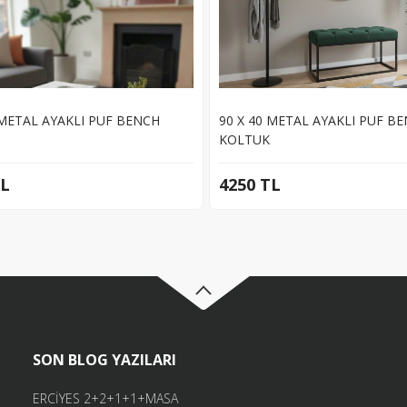
 METAL AYAKLI PUF BENCH
90 X 40 METAL AYAKLI PUF B
KOLTUK
TL
4250 TL
SON BLOG YAZILARI
ERCİYES 2+2+1+1+MASA