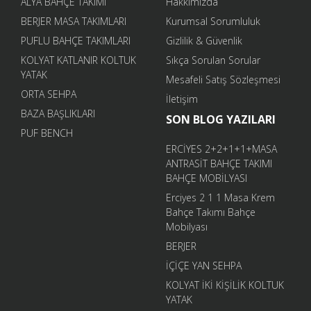
ALYA BAHÇE TAKIMI
Hakkımızda
BERJER MASA TAKIMLARI
Kurumsal Sorumluluk
PUFLU BAHÇE TAKIMLARI
Gizlilik & Güvenlik
KOLYAT KATLANIR KOLTUK
Sıkça Sorulan Sorular
YATAK
Mesafeli Satış Sözleşmesi
ORTA SEHPA
İletişim
BAZA BAŞLIKLARI
SON BLOG YAZILARI
PUF BENCH
ERCİYES 2+2+1+1+MASA
ANTRASİT BAHÇE TAKIMI
BAHÇE MOBİLYASI
Erciyes 2 1 1 Masa Krem
Bahçe Takımı Bahçe
Mobilyası
BERJER
İÇİÇE YAN SEHPA
KOLYAT İKİ KİŞİLİK KOLTUK
YATAK