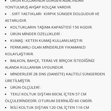
ÜRÜN KOLLARINDA GÜRGEN AĞACINDAN
YONTULMUŞ AHŞAP KOLÇAK VARDIR.
. SIRT YASTIKLARI KIRPIK SÜNGER DOLGUDUR VE
ASTARLIDIR.
KOLTUKLARIN TAŞIMA KAPASİTESİ 150 KGDIR.
ÜRÜN MİNDER ÖZELLİKLERİ :
KUMAŞ : KETEN KUMAŞ KULLANILMIŞTIR.
FERMUARLI OLAN MİNDERLER YIKAMANIZI
KOLAYLAŞTIRIR.
BALKON, BAHÇE, TERAS VE BİRÇOK İSTEDİĞİNİZ
ALANDA KULLANIMA UYGUNDUR.
MİNDERLERİ 28 DNS (DANSİTE) KALİTELİ SÜNGERDEN
ÜRETİLMİŞTİR.
ÜRÜN ÖLÇÜLERİ :
TEKLİ KOLTUK DIŞTAN 60CM, İÇTEN 57 CM
ÖLÇÜLERİNDEDİR. OTURUM DERİNLİĞİ 60 CMDİR.
İKİLİ KOLTUK DIŞTAN 120 CM, İÇTEN 116 CM