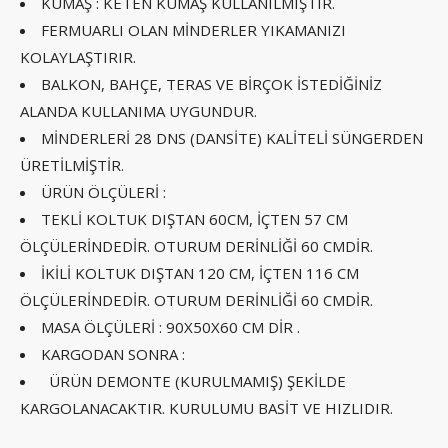
KUMAŞ : KETEN KUMAŞ KULLANILMIŞTIR.
FERMUARLI OLAN MİNDERLER YIKAMANIZI
KOLAYLAŞTIRIR.
BALKON, BAHÇE, TERAS VE BİRÇOK İSTEDİĞİNİZ
ALANDA KULLANIMA UYGUNDUR.
MİNDERLERİ 28 DNS (DANSİTE) KALİTELİ SÜNGERDEN
ÜRETİLMİŞTİR.
ÜRÜN ÖLÇÜLERİ :
TEKLİ KOLTUK DIŞTAN 60CM, İÇTEN 57 CM
ÖLÇÜLERİNDEDİR. OTURUM DERİNLİĞİ 60 CMDİR.
İKİLİ KOLTUK DIŞTAN 120 CM, İÇTEN 116 CM
ÖLÇÜLERİNDEDİR. OTURUM DERİNLİĞİ 60 CMDİR.
MASA ÖLÇÜLERİ : 90X50X60 CM DİR .
KARGODAN SONRA :
ÜRÜN DEMONTE (KURULMAMIŞ) ŞEKİLDE
KARGOLANACAKTIR. KURULUMU BASİT VE HIZLIDIR.