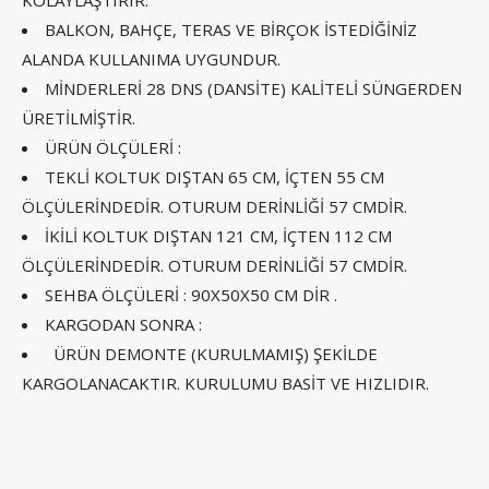
KOLAYLAŞTIRIR.
BALKON, BAHÇE, TERAS VE BİRÇOK İSTEDİĞİNİZ
ALANDA KULLANIMA UYGUNDUR.
MİNDERLERİ 28 DNS (DANSİTE) KALİTELİ SÜNGERDEN
ÜRETİLMİŞTİR.
ÜRÜN ÖLÇÜLERİ :
TEKLİ KOLTUK DIŞTAN 65 CM, İÇTEN 55 CM
ÖLÇÜLERİNDEDİR. OTURUM DERİNLİĞİ 57 CMDİR.
İKİLİ KOLTUK DIŞTAN 121 CM, İÇTEN 112 CM
ÖLÇÜLERİNDEDİR. OTURUM DERİNLİĞİ 57 CMDİR.
SEHBA ÖLÇÜLERİ : 90X50X50 CM DİR .
KARGODAN SONRA :
ÜRÜN DEMONTE (KURULMAMIŞ) ŞEKİLDE
KARGOLANACAKTIR. KURULUMU BASİT VE HIZLIDIR.